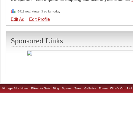
9411 total views, 3 so far today
Edit Ad
Edit Profile
Sponsored Links
Vintage Bike Home
Bikes for Sale
Blog
Spares
Store
Galleries
Forum
What's On
Link