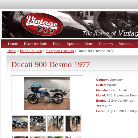
Home
Bikes for Sale
Blog
Spares
Store
Pictures
Sounds
Home
>
Bikes For Sale
>
European Classics
> Ducati 900 Desmo 1977
Ducati 900 Desmo 1977
Country:
Germany
Seller:
Private
Manufacturer:
Ducati
Model:
900 Supersport Des
Engine:
2 Zylinder 864 ccm
Year:
1977
Listed:
July 12, 2021 3:08 p